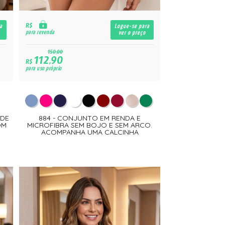
R$
a
Logue-se para
para revenda
ver o preço
150,00
112,90
R$
para uso próprio
 DE
884 - CONJUNTO EM RENDA E
OM
MICROFIBRA SEM BOJO E SEM ARCO.
ACOMPANHA UMA CALCINHA