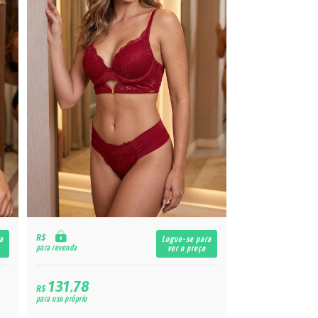
R$
a
Logue-se para
para revenda
ver o preço
131,78
R$
para uso próprio