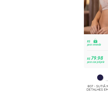
R$
para revenda
79,98
R$
para uso próprio
807 - SUTI
DETALHES EM