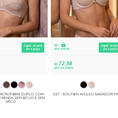
R$
Logue-se para
Logue-se par
para revenda
ver o preço
ver o preço
72,38
R$
para uso próprio
Ã MICROFIBRA DUPLO COM
027 - SOUTIEN AVULSO NADADOR F
 RENDA SEM BOJO E SEM
ARCO