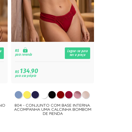
R$
a
Logue-se para
para revenda
ver o preço
134,90
R$
para uso próprio
INO
804 - CONJUNTO COM BASE INTERNA.
ACOMPANHA UMA CALCINHA BOMBOM
DE RENDA