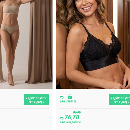
R$
Logue-se para
Logue-se par
para revenda
ver o preço
ver o preço
83,38
76,78
R$
para uso próprio