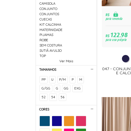
CAMISOLA
CONJUNTO
CONJUNTOS
R$
para revenda
CUECAS
KIT CALCINHA
MATERNIDADE
122,98
PIJAMAS
R$
para uso próprio
ROBE
SEM COSTURA
SUTIÃ AVULSO
TOP
Ver Mais
047 - CONJU
TAMANHOS
E CALC
PP
U
P/M
P
M
G/GG
G
GG
EXG
52
54
56
CORES