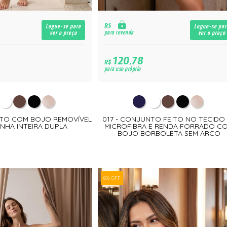
R$
Logue-se para
Logue-se par
para revenda
ver o preço
ver o preço
120,78
R$
para uso próprio
NTO COM BOJO REMOVÍVEL
017 - CONJUNTO FEITO NO TECIDO
INHA INTEIRA DUPLA
MICROFIBRA E RENDA FORRADO C
BOJO BORBOLETA SEM ARCO
8% OFF