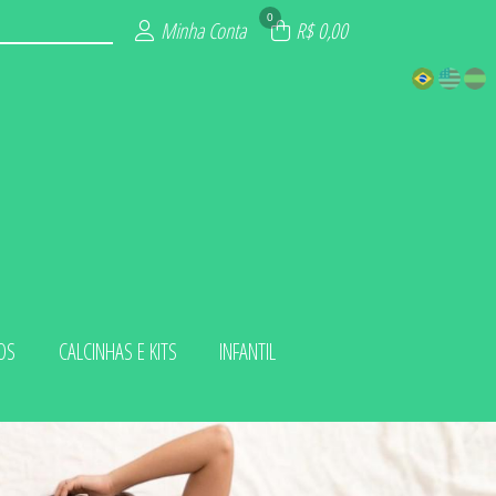
0
Minha Conta
R$ 0,00
OS
CALCINHAS E KITS
INFANTIL
 KITS
LUXO
ADA
IOS
INO
ZE
NA
L