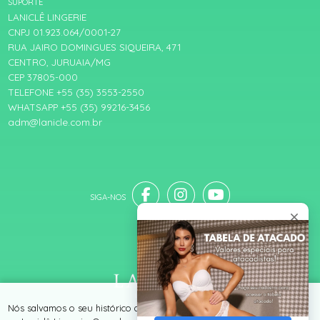
SUPORTE
LANICLÊ LINGERIE
CNPJ 01.923.064/0001-27
RUA JAIRO DOMINGUES SIQUEIRA, 471
CENTRO, JURUAIA/MG
CEP 37805-000
TELEFONE +55 (35) 3553-2550
WHATSAPP +55 (35) 99216-3456
adm@lanicle.com.br
® TODOS DIREITOS RESERVADOS
Nós salvamos o seu histórico de uso pra oferecer a melhor experiência