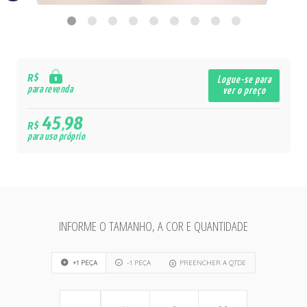
R$
Logue-se para
para revenda
ver o preço
45,98
R$
para uso próprio
INFORME O TAMANHO, A COR E QUANTIDADE
+1 PEÇA
-1 PEÇA
PREENCHER A QTDE