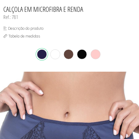
CONJUNTO
TODOS DE CALCINHAS E KITS
TODOS DE PROMOÇÕES
TODOS DE INFANTIL
MATERNIDADE
CALÇOLA EM MICROFIBRA E RENDA
SEM COSTURA
Ref.: 781
TOP
Descrição do produto
Tabela de medidas