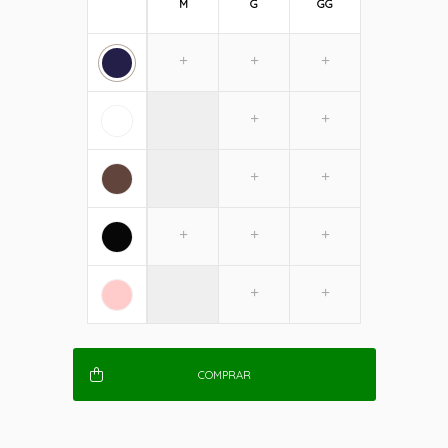
M
G
GG
COMPRAR