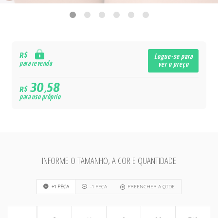
R$
Logue-se para
para revenda
ver o preço
30,58
R$
para uso próprio
INFORME O TAMANHO, A COR E QUANTIDADE
+1 PEÇA
-1 PEÇA
PREENCHER A QTDE