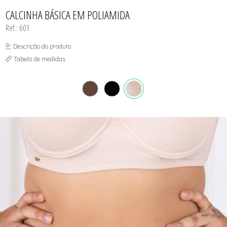
CONJUNTO
TODOS DE CALCINHAS E KITS
TODOS DE PROMOÇÕES
TODOS DE INFANTIL
MATERNIDADE
CALCINHA BÁSICA EM POLIAMIDA
SEM COSTURA
Ref.: 601
TOP
Descrição do produto
Tabela de medidas