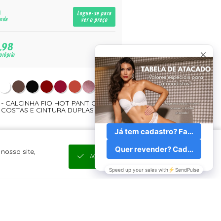
Logue-se para
enda
ver o preço
,98
próprio
 - CALCINHA FIO HOT PANT COM
COSTAS E CINTURA DUPLAS
nosso site,
ACEITAR E FECHAR