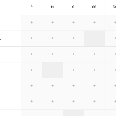
P
M
G
GG
E
O