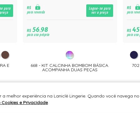
R$
R$
se para
Logue-se para
para revenda
para rev
 preço
ver o preço
56,98
45
R$
R$
para uso próprio
para uso 
RA E
668 - KIT CALCINHA BOMBOM BÁSICA.
702
ACOMPANHA DUAS PEÇAS
r a melhor experiência na Laniclê Lingerie. Quando você navega no 
e Cookies e Privacidade
.
 MEDIDAS
ra alta.
forro 100% algodão.