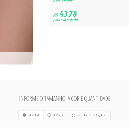
para revenda
43,78
R$
para uso próprio
INFORME O TAMANHO, A COR E QUANTIDADE
+1 PEÇA
-1 PEÇA
PREENCHER A QTDE