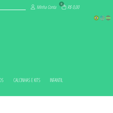
0
Minha Conta
R$ 0,00
OS
CALCINHAS E KITS
INFANTIL
 KITS
LUXO
ADA
IOS
INO
ZE
NA
L