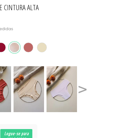
E CINTURA ALTA
ÕES
edidas
Logue-se para