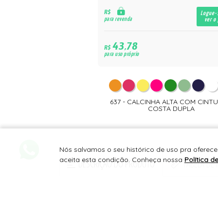
R$
Logue-
para revenda
ver o
43,78
R$
para uso próprio
637 - CALCINHA ALTA COM CINTU
COSTA DUPLA
Nós salvamos o seu histórico de uso pra oferece
aceita esta condição. Conheça nossa
Política d
DESCRIÇÃO DO PRODUTO
TABELA DE
Calcinha avulsa com pala nas pernas e cintu
Composição: 85% poliamida, 15% elastano, 