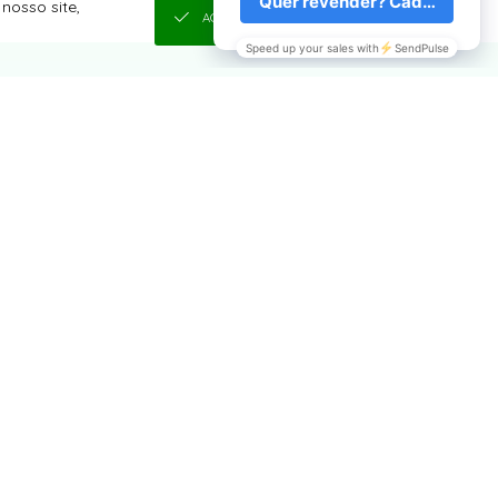
nosso site,
ACEITAR E FECHAR
COMPRAS
SEJA UMA REVENDEDORA
QUEM SOMOS
COMO COMPRAR
CONDIÇÕES DE FRETE
TROCAS E DEVOLUÇÕES
TABELA DE MEDIDAS
RELEASE COLEÇÃO MATERNA
POLÍTICA DE PRIVACIDADE DE DADOS