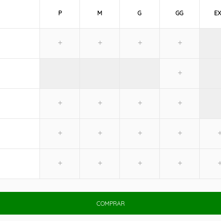
P
M
G
GG
E
COMPRAR