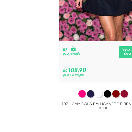
R$
Logue-
para revenda
ver o
108,90
R$
para uso próprio
707 - CAMISOLA EM LIGANETE E RE
BOJO