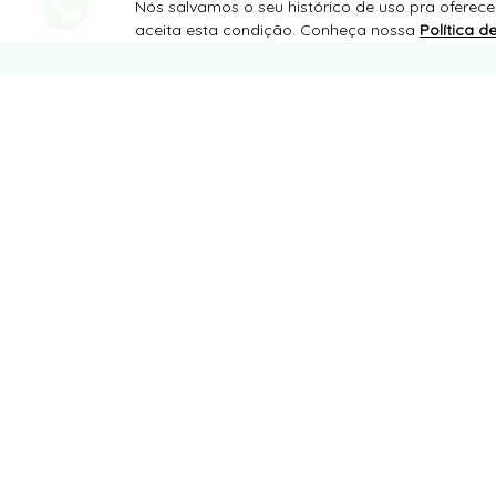
Nós salvamos o seu histórico de uso pra oferece
aceita esta condição. Conheça nossa
Política d
PAGAMENTO
SITE 100% SEGURO
PLATAFORMA B2B