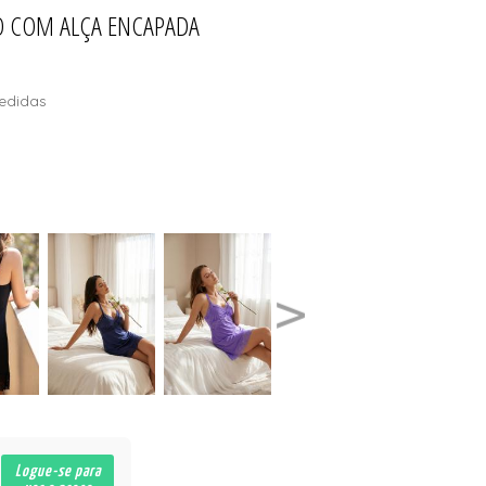
O COM ALÇA ENCAPADA
ÕES
edidas
Logue-se para