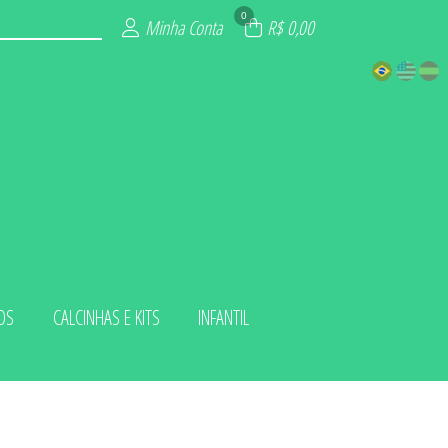
0
Minha Conta
R$ 0,00
OS
CALCINHAS E KITS
INFANTIL
 KITS
LUXO
ADA
IOS
INO
ZE
NA
L