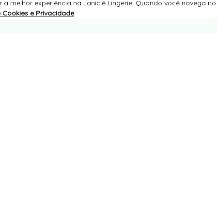
r a melhor experiência na Laniclê Lingerie. Quando você navega no 
e Cookies e Privacidade
.
SUPORTE
LANICLÊ LINGERIE
CNPJ 01.923.064/0001-27
RUA JAIRO DOMINGUES SIQUEIRA, 471
CENTRO, JURUAIA/MG
CEP 37805-000
TELEFONE +55 (35) 3553-2550
WHATSAPP +55 (35) 99216-3456
adm@lanicle.com.br