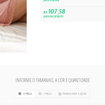
para revenda
107,58
R$
para uso próprio
INFORME O TAMANHO, A COR E QUANTIDADE
+1 PEÇA
-1 PEÇA
PREENCHER A QTDE