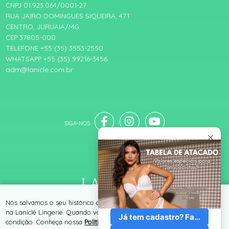
CNPJ 01.923.064/0001-27
RUA JAIRO DOMINGUES SIQUEIRA, 471
CENTRO, JURUAIA/MG
CEP 37805-000
TELEFONE +55 (35) 3553-2550
WHATSAPP +55 (35) 99216-3456
adm@lanicle.com.br
® TODOS DIREITOS RESERVADOS
Nós salvamos o seu histórico de uso pra oferecer a melhor experiência
na Laniclê Lingerie. Quando você navega no nosso site, aceita esta
condição. Conheça nossa
Política de Cookies e Privacidade
.
SITE 100% SEGURO
PLATAFORMA B2B