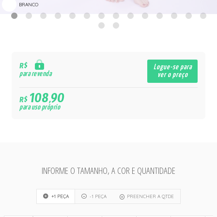
BRANCO
R$
Logue-se para
para revenda
ver o preço
108,90
R$
para uso próprio
INFORME O TAMANHO, A COR E QUANTIDADE
+1 PEÇA
-1 PEÇA
PREENCHER A QTDE