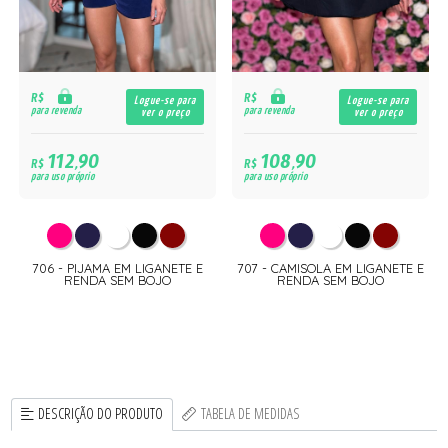
R$
R$
Logue-se para
Logue-se para
para revenda
para revenda
ver o preço
ver o preço
112,90
108,90
R$
R$
para uso próprio
para uso próprio
706 - PIJAMA EM LIGANETE E
707 - CAMISOLA EM LIGANETE E
RENDA SEM BOJO
RENDA SEM BOJO
DESCRIÇÃO DO PRODUTO
TABELA DE MEDIDAS