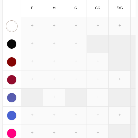
P
M
G
GG
EXG