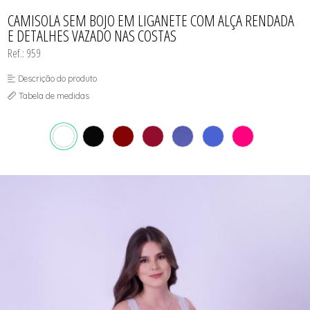
CONJUNTO
TODOS DE CALCINHAS E KITS
TODOS DE PROMOÇÕES
TODOS DE INFANTIL
MATERNIDADE
CAMISOLA SEM BOJO EM LIGANETE COM ALÇA RENDADA
SEM COSTURA
E DETALHES VAZADO NAS COSTAS
TOP
Ref.: 959
Descrição do produto
Tabela de medidas