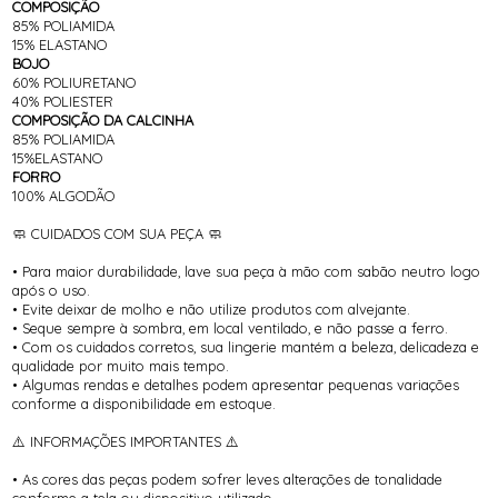
COMPOSIÇÃO
85% POLIAMIDA
15% ELASTANO
BOJO
60% POLIURETANO
40% POLIESTER
COMPOSIÇÃO DA CALCINHA
85% POLIAMIDA
15%ELASTANO
FORRO
100% ALGODÃO
🧼 CUIDADOS COM SUA PEÇA 🧼
• Para maior durabilidade, lave sua peça à mão com sabão neutro logo
após o uso.
• Evite deixar de molho e não utilize produtos com alvejante.
• Seque sempre à sombra, em local ventilado, e não passe a ferro.
• Com os cuidados corretos, sua lingerie mantém a beleza, delicadeza e
qualidade por muito mais tempo.
• Algumas rendas e detalhes podem apresentar pequenas variações
conforme a disponibilidade em estoque.
⚠️ INFORMAÇÕES IMPORTANTES ⚠️
• As cores das peças podem sofrer leves alterações de tonalidade
conforme a tela ou dispositivo utilizado.