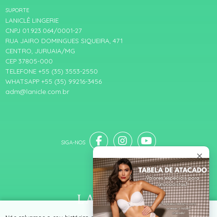
SUPORTE
LANICLÊ LINGERIE
CNPJ 01.923.064/0001-27
RUA JAIRO DOMINGUES SIQUEIRA, 471
CENTRO, JURUAIA/MG
CEP 37805-000
TELEFONE +55 (35) 3553-2550
WHATSAPP +55 (35) 99216-3456
adm@lanicle.com.br
® TODOS DIREITOS RESERVADOS