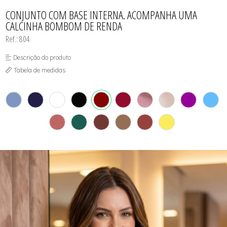
CONJUNTO
TODOS DE CALCINHAS E KITS
TODOS DE PROMOÇÕES
TODOS DE INFANTIL
MATERNIDADE
CONJUNTO COM BASE INTERNA. ACOMPANHA UMA
SEM COSTURA
CALCINHA BOMBOM DE RENDA
TOP
Ref.: 804
Descrição do produto
Tabela de medidas