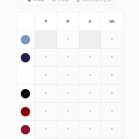
+1 PEÇA
-1 PEÇA
PREENCHER A QTDE
P
M
G
GG