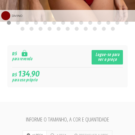
DIVINO
R$
Logue-se para
para revenda
ver o preço
134,90
R$
para uso próprio
INFORME O TAMANHO, A COR E QUANTIDADE