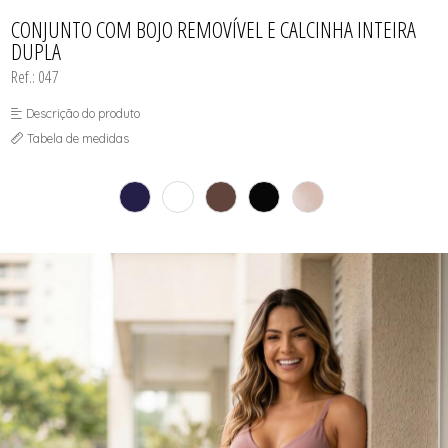
CONJUNTO
TODOS DE CALCINHAS E KITS
TODOS DE PROMOÇÕES
TODOS DE INFANTIL
MATERNIDADE
CONJUNTO COM BOJO REMOVÍVEL E CALCINHA INTEIRA
SEM COSTURA
DUPLA
TOP
Ref.: 047
Descrição do produto
Tabela de medidas