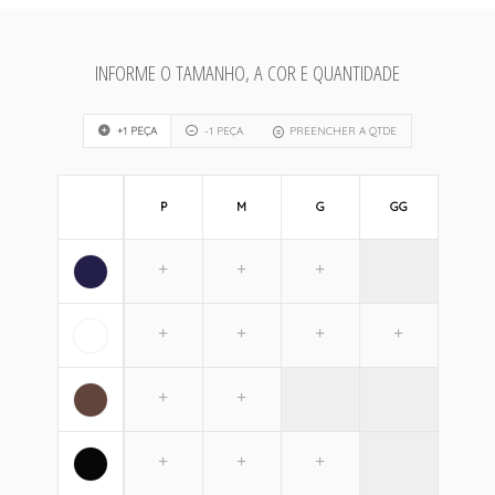
INFORME O TAMANHO, A COR E QUANTIDADE
+1 PEÇA
-1 PEÇA
PREENCHER A QTDE
P
M
G
GG