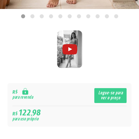
R$
Logue-se para
para revenda
ver o preço
122,98
R$
para uso próprio