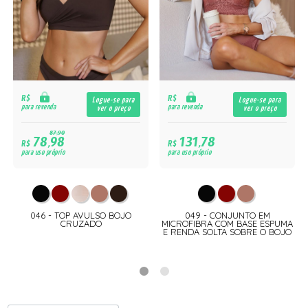
R$
R$
Logue-se para
Logue-se para
para revenda
para revenda
ver o preço
ver o preço
87,90
78,98
131,78
R$
R$
para uso próprio
para uso próprio
046 - TOP AVULSO BOJO
049 - CONJUNTO EM
E
CRUZADO
MICROFIBRA COM BASE ESPUMA
E RENDA SOLTA SOBRE O BOJO