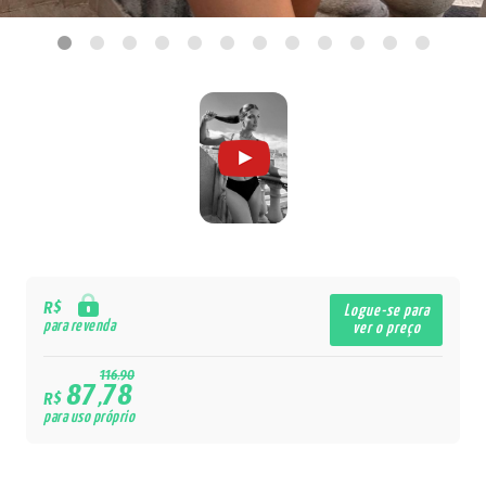
R$
Logue-se para
para revenda
ver o preço
116,90
87,78
R$
para uso próprio