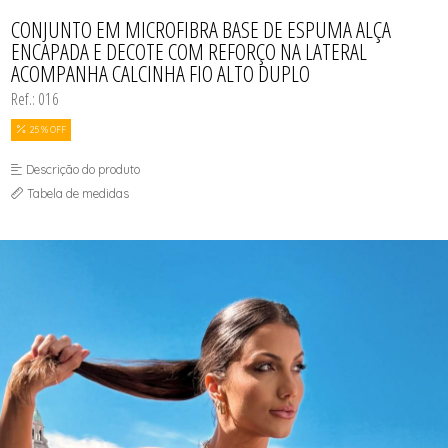
CONJUNTO
TODOS DE CALCINHAS E KITS
TODOS DE PROMOÇÕES
TODOS DE INFANTIL
MATERNIDADE
CONJUNTO EM MICROFIBRA BASE DE ESPUMA ALÇA
SEM COSTURA
ENCAPADA E DECOTE COM REFORÇO NA LATERAL
TOP
ACOMPANHA CALCINHA FIO ALTO DUPLO
Ref.: 016
25 % OFF
Descrição do produto
Tabela de medidas