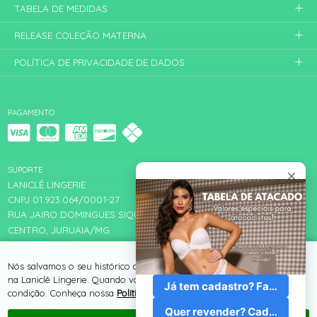
TABELA DE MEDIDAS
RELEASE COLEÇÃO MATERNA
POLÍTICA DE PRIVACIDADE DE DADOS
PAGAMENTO
SUPORTE
LANICLÊ LINGERIE
CNPJ 01.923.064/0001-27
RUA JAIRO DOMINGUES SIQUEIRA, 471
CENTRO, JURUAIA/MG
CEP 37805-000
TELEFONE +55 (35) 3553-2550
Nós salvamos o seu histórico de uso pra oferecer a melhor experiência
WHATSAPP +55 (35) 99216-3456
na Laniclê Lingerie. Quando você navega no nosso site, aceita esta
adm@lanicle.com.br
condição. Conheça nossa
Política de Cookies e Privacidade
.