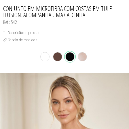
CONJUNTO
TODOS DE CALCINHAS E KITS
TODOS DE PROMOÇÕES
TODOS DE INFANTIL
MATERNIDADE
CONJUNTO EM MICROFIBRA COM COSTAS EM TULE
SEM COSTURA
ILUSION. ACOMPANHA UMA CALCINHA
TOP
Ref.: 542
Descrição do produto
Tabela de medidas