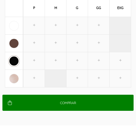
P
M
G
GG
EXG
COMPRAR