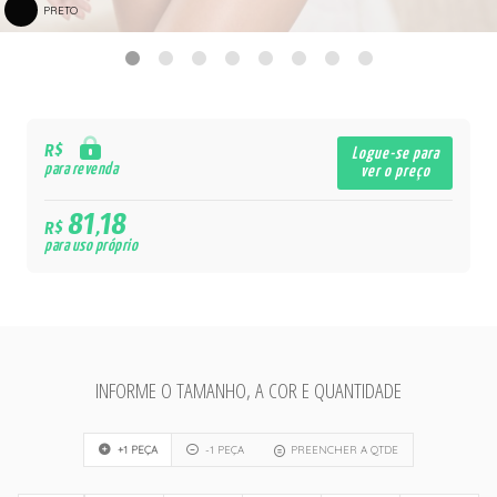
PRETO
R$
Logue-se para
para revenda
ver o preço
81,18
R$
para uso próprio
INFORME O TAMANHO, A COR E QUANTIDADE
+1 PEÇA
-1 PEÇA
PREENCHER A QTDE