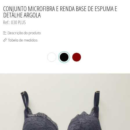
CONJUNTO
TODOS DE CALCINHAS E KITS
TODOS DE PROMOÇÕES
TODOS DE INFANTIL
MATERNIDADE
CONJUNTO MICROFIBRA E RENDA BASE DE ESPUMA E
SEM COSTURA
DETALHE ARGOLA
TOP
Ref.: 030 PLUS
Descrição do produto
Tabela de medidas