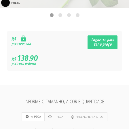
PRETO
R$
Logue-se para
para revenda
ver o preço
138,90
R$
para uso próprio
INFORME O TAMANHO, A COR E QUANTIDADE
+1 PEÇA
-1 PEÇA
PREENCHER A QTDE