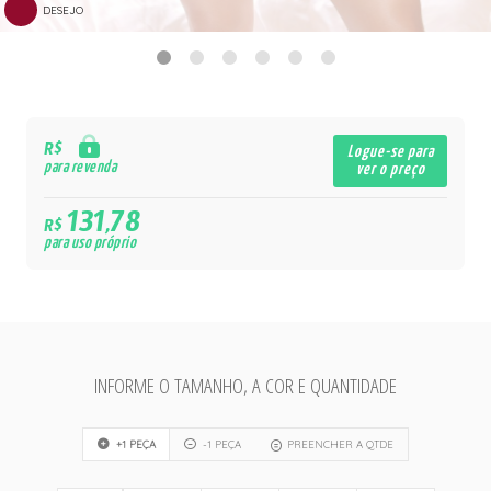
DESEJO
R$
Logue-se para
para revenda
ver o preço
131,78
R$
para uso próprio
INFORME O TAMANHO, A COR E QUANTIDADE
+1 PEÇA
-1 PEÇA
PREENCHER A QTDE