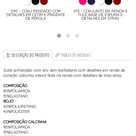
E
090 - CONJ RENDADO COM
019 - CONJUNTO EM RENDA E
DETALHES EM CETIM E PINGENTE
TULE BASE DE ESPUMA E
DE PÉROLA
DETALHES EM STRÁS
DESCRIÇÃO DO PRODUTO
TABELA DE MEDIDAS
Sutia sofisticado com aro sem barbatana com detalhes em renda de
coração ,calcinha inteira feita na renda com detalhes de tiras atras
COMPOSIÇÃO
85%POLIAMIDA
15%ELASTANO
BOJO
60%POLIURETANO
40%POLIESTER
COMPOSIÇÃO CALCINHA
85%POLIAMIDA
15%ELASTANO