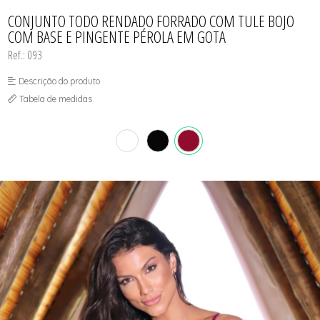
CONJUNTO
TODOS DE CALCINHAS E KITS
TODOS DE PROMOÇÕES
TODOS DE INFANTIL
MATERNIDADE
CONJUNTO TODO RENDADO FORRADO COM TULE BOJO
SEM COSTURA
COM BASE E PINGENTE PÉROLA EM GOTA
TOP
Ref.: 093
Descrição do produto
Tabela de medidas