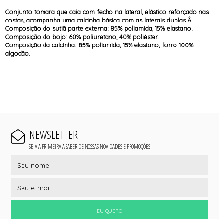
Conjunto tomara que caia com fecho na lateral, elástico reforçado nas
costas, acompanha uma calcinha básica com as laterais duplas.Â
Composição do sutiã parte externa: 85% poliamida, 15% elastano.
Composição do bojo: 60% poliuretano, 40% poliéster.
Composição da calcinha: 85% poliamida, 15% elastano, forro 100%
algodão.
NEWSLETTER
SEJA A PRIMEIRA A SABER DE NOSSAS NOVIDADES E PROMOÇÕES!
EU QUERO