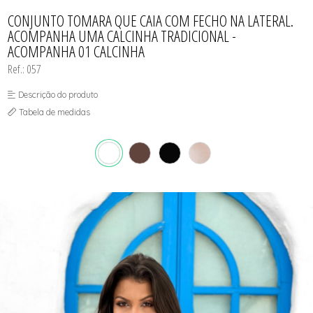
CONJUNTO
TODOS DE CALCINHAS E KITS
TODOS DE PROMOÇÕES
TODOS DE INFANTIL
MATERNIDADE
CONJUNTO TOMARA QUE CAIA COM FECHO NA LATERAL.
SEM COSTURA
ACOMPANHA UMA CALCINHA TRADICIONAL -
TOP
ACOMPANHA 01 CALCINHA
Ref.: 057
Descrição do produto
Tabela de medidas