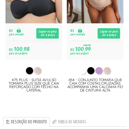
R$
R$
Logue-se para
Logue-se para
para revenda
para revenda
ver o preço
ver o preço
138,90
100,98
100,99
R$
R$
para uso próprio
para uso próprio
475 PLUS - SUTIÃ AVULSO
654 - CONJUNTO TOMARA QUE
TOMARA PLUS SIZE QUE CAIA
CAIA COM COSTAS CRUZADAS.
REFORÇADO COM FECHO NA
ACOMPANHA UMA CALCINHA FIO
LATERAL
DE CINTURA ALTA
DESCRIÇÃO DO PRODUTO
TABELA DE MEDIDAS