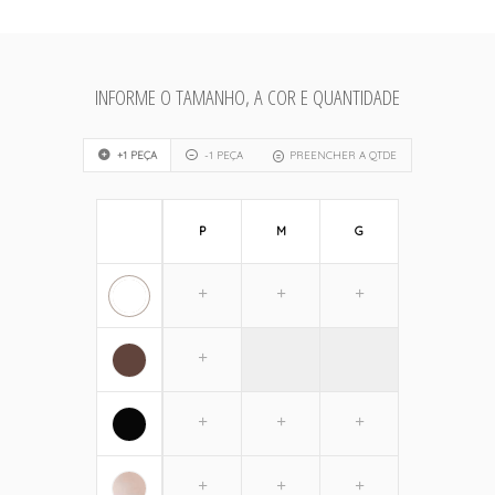
INFORME O TAMANHO, A COR E QUANTIDADE
+1 PEÇA
-1 PEÇA
PREENCHER A QTDE
P
M
G