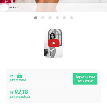
BRANCO
R$
Logue-se para
para revenda
ver o preço
92,18
R$
para uso próprio