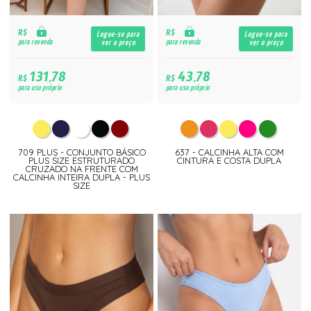
R$
R$
Logue-se para
Logue-se para
para revenda
para revenda
ver o preço
ver o preço
131,78
43,78
R$
R$
para uso próprio
para uso próprio
709 PLUS - CONJUNTO BÁSICO
637 - CALCINHA ALTA COM
PLUS SIZE ESTRUTURADO
CINTURA E COSTA DUPLA
CRUZADO NA FRENTE COM
CALCINHA INTEIRA DUPLA - PLUS
SIZE