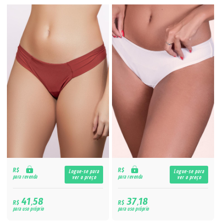
R$
R$
Logue-se para
Logue-se para
para revenda
para revenda
ver o preço
ver o preço
41,58
37,18
R$
R$
para uso próprio
para uso próprio