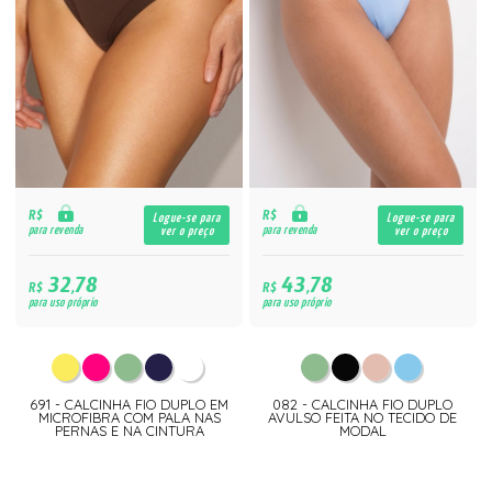
R$
R$
Logue-se para
Logue-se para
para revenda
para revenda
ver o preço
ver o preço
32,78
43,78
R$
R$
para uso próprio
para uso próprio
691 - CALCINHA FIO DUPLO EM
082 - CALCINHA FIO DUPLO
MICROFIBRA COM PALA NAS
AVULSO FEITA NO TECIDO DE
PERNAS E NA CINTURA
MODAL