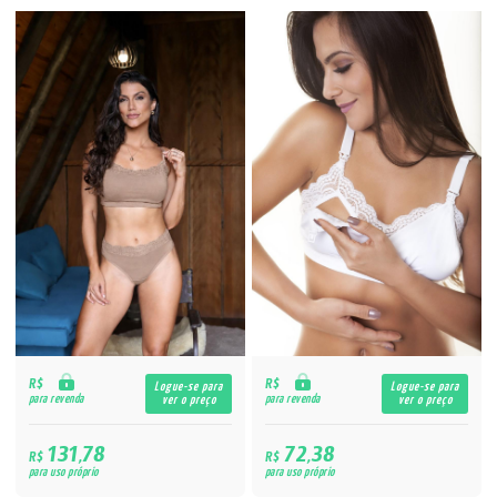
R$
R$
Logue-se para
Logue-se para
para revenda
para revenda
ver o preço
ver o preço
131,78
72,38
R$
R$
para uso próprio
para uso próprio