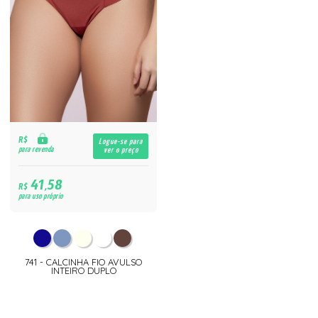
R$
Logue-se para
para revenda
ver o preço
41,58
R$
para uso próprio
741 - CALCINHA FIO AVULSO
INTEIRO DUPLO