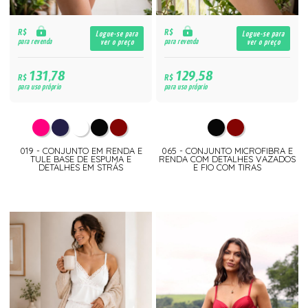
R$
R$
Logue-se para
Logue-se para
para revenda
para revenda
ver o preço
ver o preço
131,78
129,58
R$
R$
para uso próprio
para uso próprio
019 - CONJUNTO EM RENDA E
065 - CONJUNTO MICROFIBRA E
TULE BASE DE ESPUMA E
RENDA COM DETALHES VAZADOS
DETALHES EM STRÁS
E FIO COM TIRAS