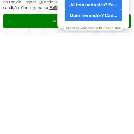
na Laniclê Lingerie. Quando você navega no nosso site, aceita esta
condição. Conheça nossa
Política de Cookies e Privacidade
.
ACEITAR E FECHAR
R$
R$
Logue-se para
Logue-se para
para revenda
para revenda
ver o preço
ver o preço
107,90
116,38
R$
R$
para uso próprio
para uso próprio