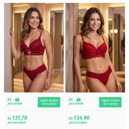
R$
R$
Logue-se para
Logue-se para
para revenda
para revenda
ver o preço
ver o preço
131,78
134,90
R$
R$
para uso próprio
para uso próprio