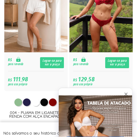
R$
R$
Logue-se para
Logue-se para
para revenda
para revenda
ver o preço
ver o preço
111,98
129,58
R$
R$
para uso próprio
para uso próprio
004 - PIJAMA EM LIGANETE E
090 - CONJ RENDADO COM
RENDA COM ALÇA ENCAPADA
DETALHES EM CETIM E PINGENTE
DE PÉROLA
Nós salvamos o seu histórico de uso pra oferecer a melhor experiência