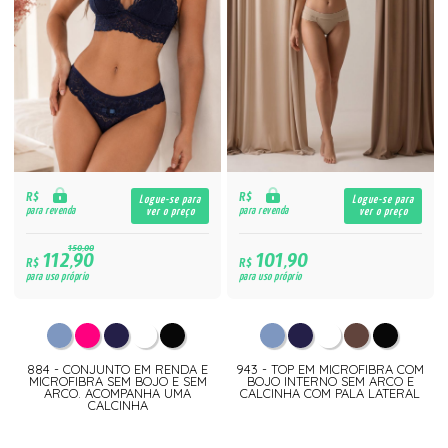
R$
R$
Logue-se para
Logue-se para
para revenda
para revenda
ver o preço
ver o preço
150,00
112,90
101,90
R$
R$
para uso próprio
para uso próprio
884 - CONJUNTO EM RENDA E
943 - TOP EM MICROFIBRA COM
MICROFIBRA SEM BOJO E SEM
BOJO INTERNO SEM ARCO E
ARCO. ACOMPANHA UMA
CALCINHA COM PALA LATERAL
CALCINHA