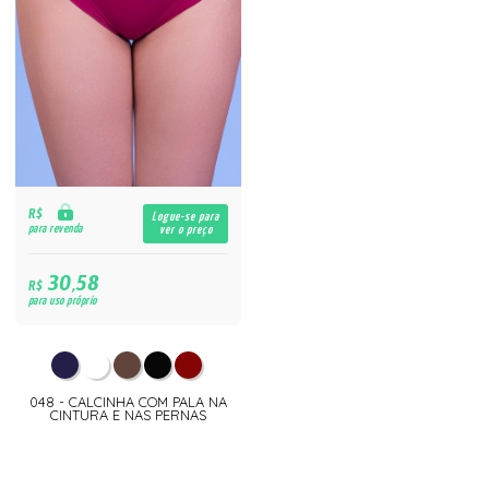
R$
Logue-se para
para revenda
ver o preço
30,58
R$
para uso próprio
048 - CALCINHA COM PALA NA
CINTURA E NAS PERNAS