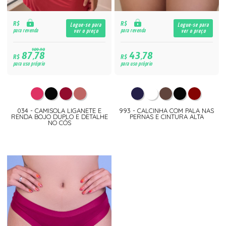
R$
R$
Logue-se para
Logue-se para
para revenda
para revenda
ver o preço
ver o preço
109,90
87,78
43,78
R$
R$
para uso próprio
para uso próprio
034 - CAMISOLA LIGANETE E
993 - CALCINHA COM PALA NAS
RENDA BOJO DUPLO E DETALHE
PERNAS E CINTURA ALTA
NO CÓS