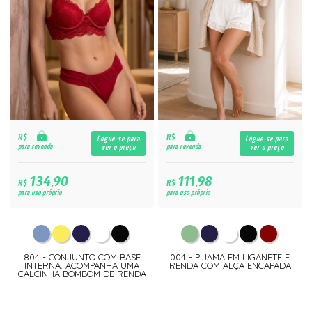
R$
R$
Logue-se para
Logue-se para
para revenda
para revenda
ver o preço
ver o preço
134,90
111,98
R$
R$
para uso próprio
para uso próprio
804 - CONJUNTO COM BASE
004 - PIJAMA EM LIGANETE E
INTERNA. ACOMPANHA UMA
RENDA COM ALÇA ENCAPADA
CALCINHA BOMBOM DE RENDA