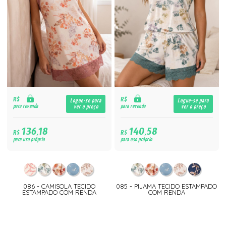
R$
R$
Logue-se para
Logue-se para
para revenda
para revenda
ver o preço
ver o preço
136,18
140,58
R$
R$
para uso próprio
para uso próprio
086 - CAMISOLA TECIDO
085 - PIJAMA TECIDO ESTAMPADO
ESTAMPADO COM RENDA
COM RENDA