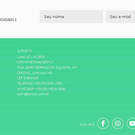
 NOVIDADES E
SUPORTE
LANICLÊ LINGERIE
CNPJ 01.923.064/0001-27
RUA JAIRO DOMINGUES SIQUEIRA, 471
CENTRO, JURUAIA/MG
CEP 37805-000
TELEFONE +55 (35) 3553-2550
WHATSAPP +55 (35) 99216-3456
adm@lanicle.com.br