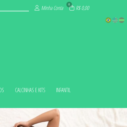
0
Minha Conta
R$ 0,00
OS
CALCINHAS E KITS
INFANTIL
 KITS
LUXO
ADA
IOS
INO
ZE
NA
L