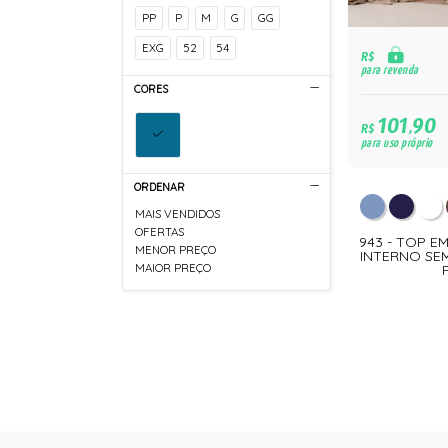
PP
P
M
G
GG
EXG
52
54
R$
para revenda
CORES
101,90
R$
para uso próprio
ORDENAR
MAIS VENDIDOS
OFERTAS
943 - TOP 
MENOR PREÇO
INTERNO SE
MAIOR PREÇO