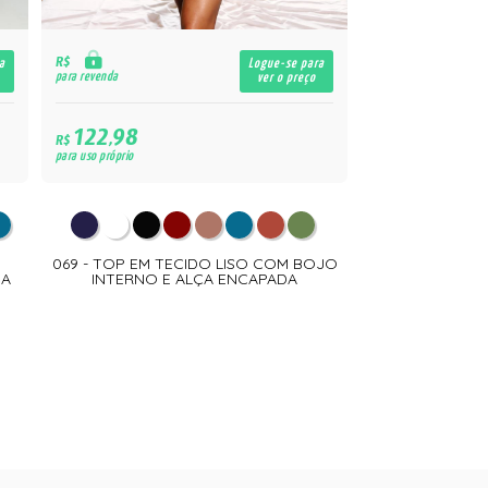
R$
a
Logue-se para
para revenda
ver o preço
122,98
R$
para uso próprio
069 - TOP EM TECIDO LISO COM BOJO
HA
INTERNO E ALÇA ENCAPADA