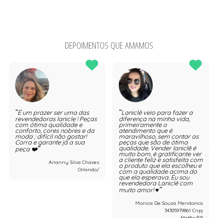
DEPOIMENTOS QUE AMAMOS
É um prazer ser uma das
Laniclê veio para fazer a
revendedoras lanicle ! Peças
diferença na minha vida,
com ótima qualidade e
primeiramente o
conforto, cores nobres e da
atendimento que é
moda ; difícil não gostar!
maravilhoso, sem contar as
Corra e garante já a sua
peças que são de ótima
qualidade. Vender laniclê é
peça ❤️
muito bom, é gratificante ver
a cliente feliz e satisfeita com
Arianny Silva Chaves
o produto que ela escolheu e
Orlando/
com a qualidade acima do
que ela esperava. Eu sou
revendedora Laniclê com
muito amor! ♥️
Monica De Souza Mendonca
34305979861 Cnpj
Matão/SP