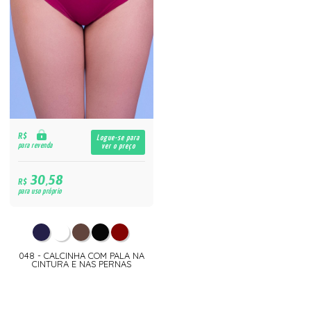
R$
Logue-se para
para revenda
ver o preço
30,58
R$
para uso próprio
048 - CALCINHA COM PALA NA
CINTURA E NAS PERNAS