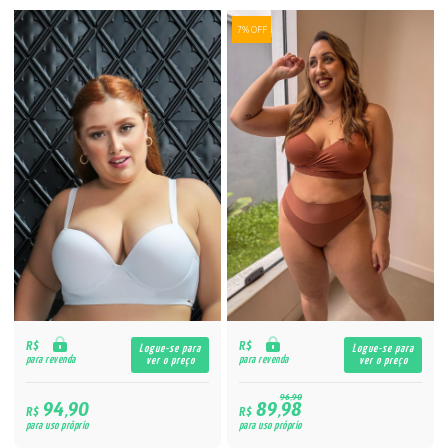
7% OFF
R$
R$
Logue-se para
Logue-se para
para revenda
para revenda
ver o preço
ver o preço
96,90
94,90
89,98
R$
R$
para uso próprio
para uso próprio