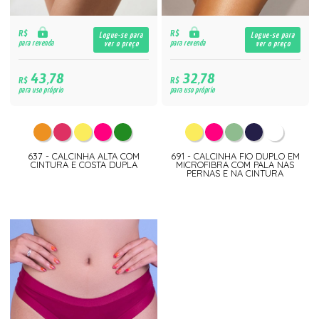
R$
R$
Logue-se para
Logue-se para
para revenda
para revenda
ver o preço
ver o preço
43,78
32,78
R$
R$
para uso próprio
para uso próprio
637 - CALCINHA ALTA COM
691 - CALCINHA FIO DUPLO EM
CINTURA E COSTA DUPLA
MICROFIBRA COM PALA NAS
PERNAS E NA CINTURA