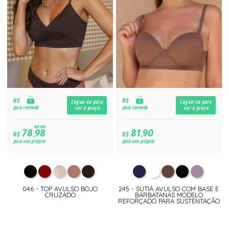
R$
R$
Logue-se para
Logue-se para
para revenda
para revenda
ver o preço
ver o preço
87,90
78,98
81,90
R$
R$
para uso próprio
para uso próprio
046 - TOP AVULSO BOJO
245 - SUTIÃ AVULSO COM BASE E
CRUZADO
BARBATANAS MODELO
REFORÇADO PARA SUSTENTAÇÃO