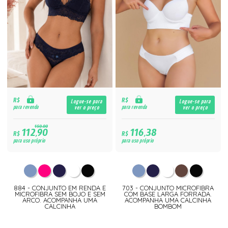
R$
R$
Logue-se para
Logue-se para
para revenda
para revenda
ver o preço
ver o preço
150,00
112,90
116,38
R$
R$
para uso próprio
para uso próprio
884 - CONJUNTO EM RENDA E
703 - CONJUNTO MICROFIBRA
MICROFIBRA SEM BOJO E SEM
COM BASE LARGA FORRADA.
ARCO. ACOMPANHA UMA
ACOMPANHA UMA CALCINHA
CALCINHA
BOMBOM