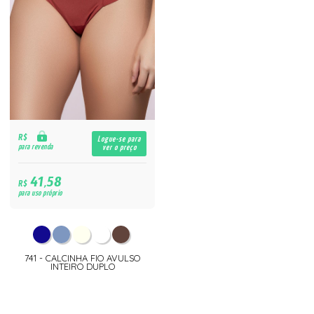
R$
Logue-se para
para revenda
ver o preço
41,58
R$
para uso próprio
741 - CALCINHA FIO AVULSO
INTEIRO DUPLO