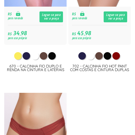
R$
R$
Logue-se para
Logue-se para
para revenda
para revenda
ver o preço
ver o preço
34,98
45,98
R$
R$
para uso próprio
para uso próprio
670 - CALCINHA FIO DUPLO E
702 - CALCINHA FIO HOT PANT
RENDA NA CINTURA E LATERAIS
COM COSTAS E CINTURA DUPLAS