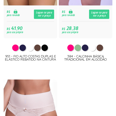
R$
R$
Logue-se para
Logue-se para
para revenda
para revenda
ver o preço
ver o preço
41,90
28,38
R$
R$
para uso próprio
para uso próprio
951 - FIO ALTO COSTAS DUPLAS E
384 - CALCINHA BÁSICA
ELÁSTICO REBATIDO NA CINTURA
TRADICIONAL EM ALGODÃO