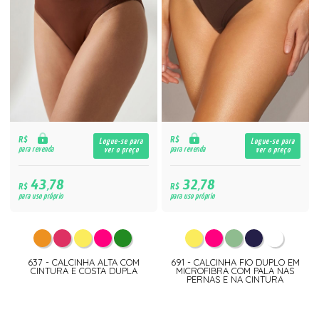
R$
R$
Logue-se para
Logue-se para
para revenda
para revenda
ver o preço
ver o preço
43,78
32,78
R$
R$
para uso próprio
para uso próprio
637 - CALCINHA ALTA COM
691 - CALCINHA FIO DUPLO EM
CINTURA E COSTA DUPLA
MICROFIBRA COM PALA NAS
PERNAS E NA CINTURA