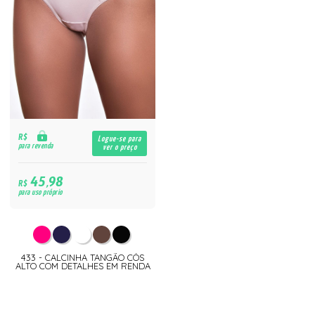
R$
Logue-se para
para revenda
ver o preço
45,98
R$
para uso próprio
433 - CALCINHA TANGÃO CÓS
ALTO COM DETALHES EM RENDA