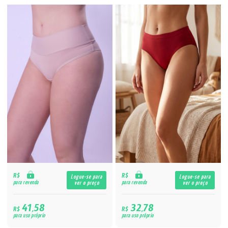
R$
R$
Logue-se para
Logue-se para
para revenda
para revenda
ver o preço
ver o preço
41,58
32,78
R$
R$
para uso próprio
para uso próprio