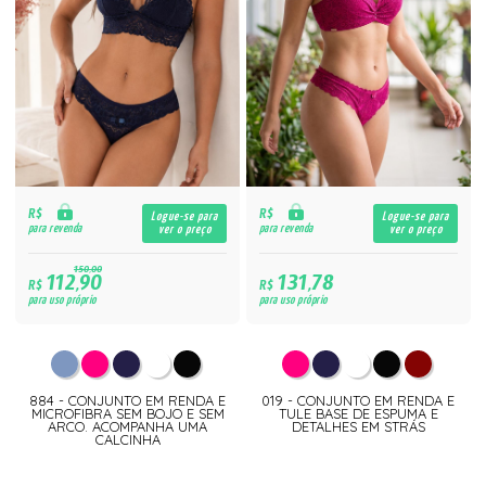
R$
R$
Logue-se para
Logue-se para
para revenda
para revenda
ver o preço
ver o preço
150,00
112,90
131,78
R$
R$
para uso próprio
para uso próprio
884 - CONJUNTO EM RENDA E
019 - CONJUNTO EM RENDA E
MICROFIBRA SEM BOJO E SEM
TULE BASE DE ESPUMA E
ARCO. ACOMPANHA UMA
DETALHES EM STRÁS
CALCINHA