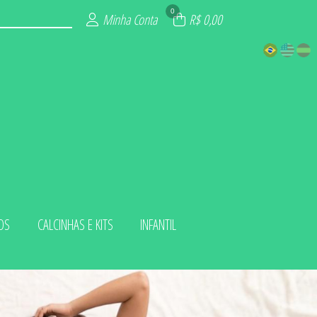
0
Minha Conta
R$ 0,00
OS
CALCINHAS E KITS
INFANTIL
 KITS
LUXO
ADA
IOS
INO
ZE
NA
L