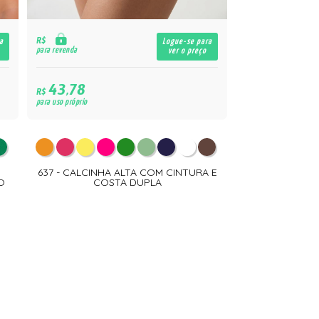
R$
a
Logue-se para
para revenda
ver o preço
43,78
R$
para uso próprio
637 - CALCINHA ALTA COM CINTURA E
O
COSTA DUPLA