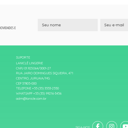
 NOVIDADES E
SUPORTE
LANICLÊ LINGERIE
CNPJ 01.923.064/0001-27
RUA JAIRO DOMINGUES SIQUEIRA, 471
CENTRO, JURUAIA/MG
CEP 37805-000
TELEFONE +55 (35) 3553-2550
WHATSAPP +55 (35) 99216-3456
adm@lanicle.com.br