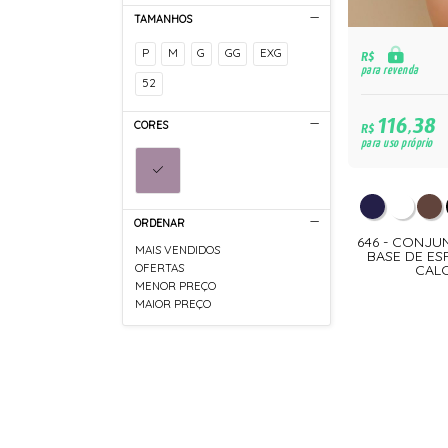
TAMANHOS
P
M
G
GG
EXG
R$
para revenda
52
116,38
CORES
R$
para uso próprio
ORDENAR
646 - CONJU
MAIS VENDIDOS
BASE DE E
CALC
OFERTAS
MENOR PREÇO
MAIOR PREÇO