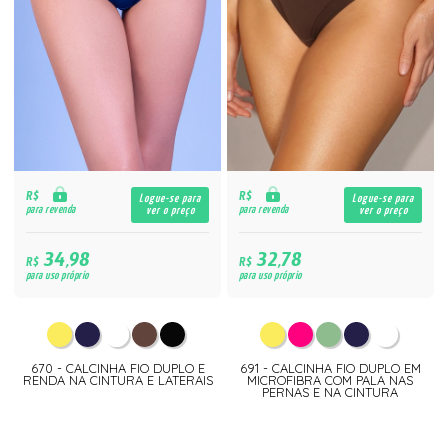
R$
R$
Logue-se para
Logue-se para
para revenda
para revenda
ver o preço
ver o preço
34,98
32,78
R$
R$
para uso próprio
para uso próprio
670 - CALCINHA FIO DUPLO E
691 - CALCINHA FIO DUPLO EM
RENDA NA CINTURA E LATERAIS
MICROFIBRA COM PALA NAS
PERNAS E NA CINTURA