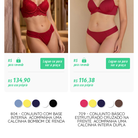
R$
R$
Logue-se para
Logue-se para
para revenda
para revenda
ver o preço
ver o preço
134,90
116,38
R$
R$
para uso próprio
para uso próprio
804 - CONJUNTO COM BASE
709 - CONJUNTO BÁSICO
INTERNA. ACOMPANHA UMA
ESTRUTURADO CRUZADO NA
CALCINHA BOMBOM DE RENDA
FRENTE. ACOMPANHA UMA
CALCINHA INTEIRA DUPLA