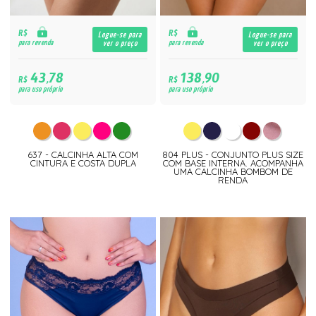
R$
R$
Logue-se para
Logue-se para
para revenda
para revenda
ver o preço
ver o preço
43,78
138,90
R$
R$
para uso próprio
para uso próprio
637 - CALCINHA ALTA COM
804 PLUS - CONJUNTO PLUS SIZE
CINTURA E COSTA DUPLA
COM BASE INTERNA. ACOMPANHA
UMA CALCINHA BOMBOM DE
RENDA