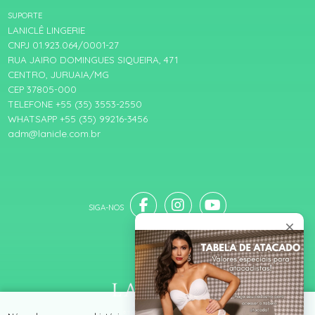
SUPORTE
LANICLÊ LINGERIE
CNPJ 01.923.064/0001-27
RUA JAIRO DOMINGUES SIQUEIRA, 471
CENTRO, JURUAIA/MG
CEP 37805-000
TELEFONE +55 (35) 3553-2550
WHATSAPP +55 (35) 99216-3456
adm@lanicle.com.br
® TODOS DIREITOS RESERVADOS