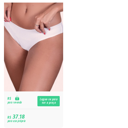
R$
Logue-se para
para revenda
ver o preço
37,18
R$
para uso próprio