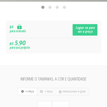
R$
Logue-se para
para revenda
ver o preço
5,90
R$
para uso próprio
INFORME O TAMANHO, A COR E QUANTIDADE
+1 PEÇA
-1 PEÇA
PREENCHER A QTDE