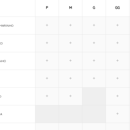
P
M
G
GG
 MARINHO
CO
ANHO
O
IA