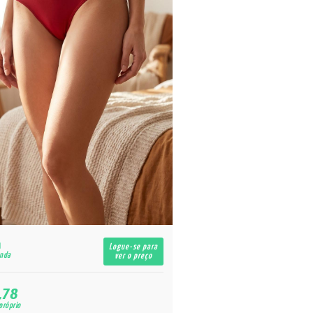
Logue-se para
enda
ver o preço
,78
próprio