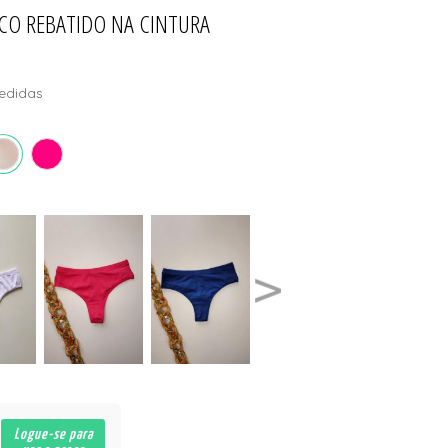
ICO REBATIDO NA CINTURA
ÕES
edidas
Logue-se para