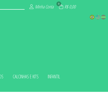
0
Minha Conta
R$ 0,00
OS
CALCINHAS E KITS
INFANTIL
 KITS
LUXO
ADA
IOS
INO
ZE
NA
L