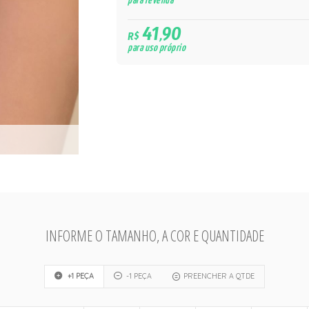
para revenda
41,90
R$
para uso próprio
INFORME O TAMANHO, A COR E QUANTIDADE
+1 PEÇA
-1 PEÇA
PREENCHER A QTDE