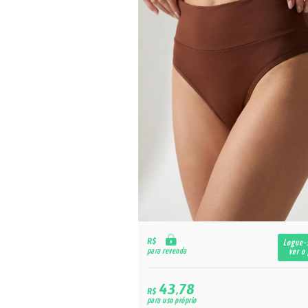
R$
Logue-
para revenda
ver o
43,78
R$
para uso próprio