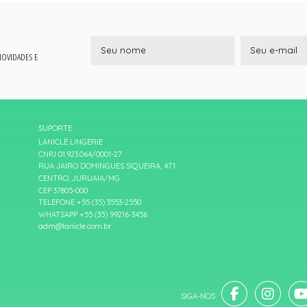
 NOVIDADES E
SUPORTE
LANICLÊ LINGERIE
CNPJ 01.923.064/0001-27
RUA JAIRO DOMINGUES SIQUEIRA, 471
CENTRO, JURUAIA/MG
CEP 37805-000
TELEFONE +55 (35) 3553-2550
WHATSAPP +55 (35) 99216-3456
adm@lanicle.com.br