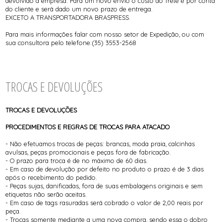
devolvido a empresa. Para um novo envio o custo do frete é por conta
do cliente e será dado um novo prazo de entrega.
EXCETO A TRANSPORTADORA BRASPRESS.
Para mais informações falar com nosso setor de Expedição, ou com
sua consultora pelo telefone:(35) 3553-2568
TROCAS E DEVOLUÇÕES
TROCAS E DEVOLUÇÕES
PROCEDIMENTOS E REGRAS DE TROCAS PARA ATACADO
- Não efetuamos trocas de peças: brancas, moda praia, calcinhas
avulsas, peças promocionais e peças fora de fabricação.
- O prazo para troca é de no máximo de 60 dias.
- Em caso de devolução por defeito no produto o prazo é de 3 dias
após o recebimento do pedido.
- Peças sujas, danificadas, fora de suas embalagens originais e sem
etiquetas não serão aceitas.
- Em caso de tags rasuradas será cobrado o valor de 2,00 reais por
peça.
- Trocas somente mediante a uma nova compra, sendo essa o dobro