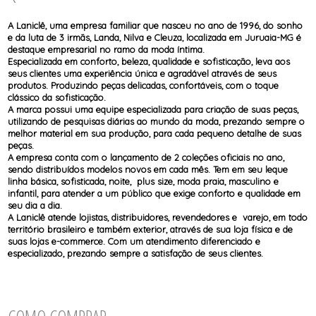
CONJUNTO
TODOS DE CALCINHAS E KITS
TODOS DE PROMOÇÕES
TODOS DE INFANTIL
MATERNIDADE
SEM COSTURA
A Laniclê, uma empresa familiar que nasceu no ano de 1996, do sonho
TOP
e da luta de 3 irmãs, Landa, Nilva e Cleuza, localizada em Juruaia-MG é
destaque empresarial no ramo da moda íntima.
Especializada em conforto, beleza, qualidade e sofisticação, leva aos
seus clientes uma experiência única e agradável através de seus
produtos. Produzindo peças delicadas, confortáveis, com o toque
clássico da sofisticação.
A marca possui uma equipe especializada para criação de suas peças,
utilizando de pesquisas diárias ao mundo da moda, prezando sempre o
melhor material em sua produção, para cada pequeno detalhe de suas
peças.
A empresa conta com o lançamento de 2 coleções oficiais no ano,
sendo distribuídos modelos novos em cada mês. Tem em seu leque
linha básica, sofisticada, noite, plus size, moda praia, masculino e
infantil, para atender a um público que exige conforto e qualidade em
seu dia a dia.
A Laniclê atende lojistas, distribuidores, revendedores e varejo, em todo
território brasileiro e também exterior, através de sua loja física e de
suas lojas e-commerce. Com um atendimento diferenciado e
especializado, prezando sempre a satisfação de seus clientes.