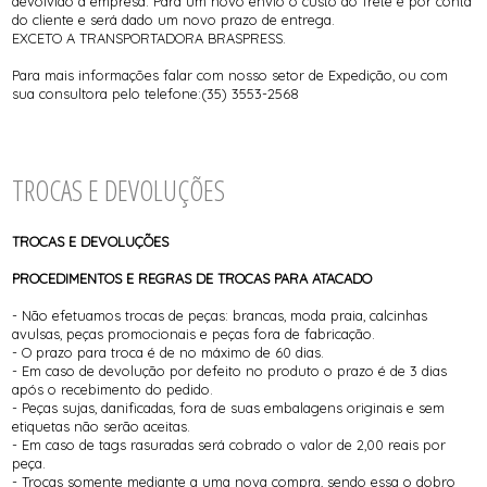
devolvido a empresa. Para um novo envio o custo do frete é por conta
do cliente e será dado um novo prazo de entrega.
EXCETO A TRANSPORTADORA BRASPRESS.
Para mais informações falar com nosso setor de Expedição, ou com
sua consultora pelo telefone:(35) 3553-2568
TROCAS E DEVOLUÇÕES
TROCAS E DEVOLUÇÕES
PROCEDIMENTOS E REGRAS DE TROCAS PARA ATACADO
- Não efetuamos trocas de peças: brancas, moda praia, calcinhas
avulsas, peças promocionais e peças fora de fabricação.
- O prazo para troca é de no máximo de 60 dias.
- Em caso de devolução por defeito no produto o prazo é de 3 dias
após o recebimento do pedido.
- Peças sujas, danificadas, fora de suas embalagens originais e sem
etiquetas não serão aceitas.
- Em caso de tags rasuradas será cobrado o valor de 2,00 reais por
peça.
- Trocas somente mediante a uma nova compra, sendo essa o dobro