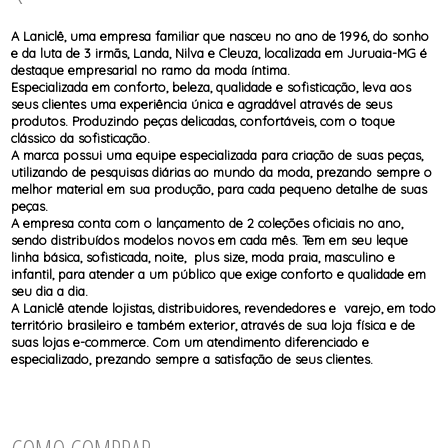
CONJUNTO
TODOS DE CALCINHAS E KITS
TODOS DE PROMOÇÕES
TODOS DE INFANTIL
MATERNIDADE
SEM COSTURA
A Laniclê, uma empresa familiar que nasceu no ano de 1996, do sonho
TOP
e da luta de 3 irmãs, Landa, Nilva e Cleuza, localizada em Juruaia-MG é
destaque empresarial no ramo da moda íntima.
Especializada em conforto, beleza, qualidade e sofisticação, leva aos
seus clientes uma experiência única e agradável através de seus
produtos. Produzindo peças delicadas, confortáveis, com o toque
clássico da sofisticação.
A marca possui uma equipe especializada para criação de suas peças,
utilizando de pesquisas diárias ao mundo da moda, prezando sempre o
melhor material em sua produção, para cada pequeno detalhe de suas
peças.
A empresa conta com o lançamento de 2 coleções oficiais no ano,
sendo distribuídos modelos novos em cada mês. Tem em seu leque
linha básica, sofisticada, noite, plus size, moda praia, masculino e
infantil, para atender a um público que exige conforto e qualidade em
seu dia a dia.
A Laniclê atende lojistas, distribuidores, revendedores e varejo, em todo
território brasileiro e também exterior, através de sua loja física e de
suas lojas e-commerce. Com um atendimento diferenciado e
especializado, prezando sempre a satisfação de seus clientes.