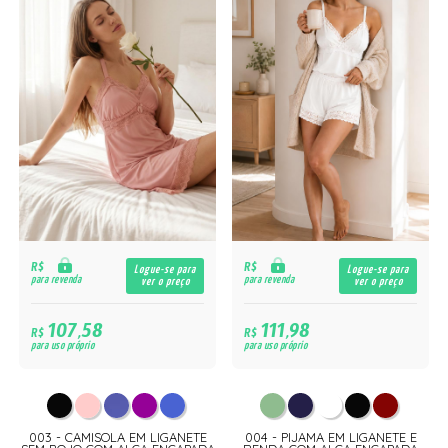
R$
R$
Logue-se para
Logue-se para
para revenda
para revenda
ver o preço
ver o preço
107,58
111,98
R$
R$
para uso próprio
para uso próprio
003 - CAMISOLA EM LIGANETE
004 - PIJAMA EM LIGANETE E