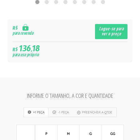
R$
Logue-se para
para revenda
ver o preço
136,18
R$
para uso próprio
INFORME O TAMANHO, A COR E QUANTIDADE
+1 PEÇA
-1 PEÇA
PREENCHER A QTDE
P
M
G
GG