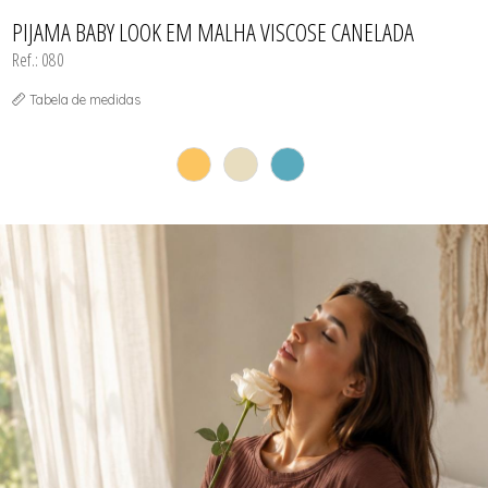
CONJUNTO
TODOS DE CALCINHAS E KITS
TODOS DE PROMOÇÕES
TODOS DE INFANTIL
MATERNIDADE
PIJAMA BABY LOOK EM MALHA VISCOSE CANELADA
SEM COSTURA
Ref.: 080
TOP
Tabela de medidas