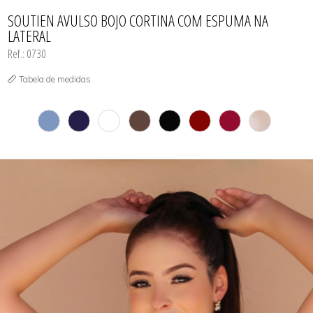
CONJUNTO
TODOS DE CALCINHAS E KITS
TODOS DE PROMOÇÕES
TODOS DE INFANTIL
MATERNIDADE
SOUTIEN AVULSO BOJO CORTINA COM ESPUMA NA
SEM COSTURA
LATERAL
TOP
Ref.: 0730
Tabela de medidas