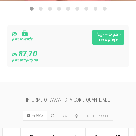
R$
Logue-se para
para revenda
ver o preço
87,70
R$
para uso próprio
INFORME O TAMANHO, A COR E QUANTIDADE
+1 PEÇA
-1 PEÇA
PREENCHER A QTDE