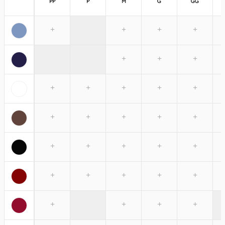
PP
P
M
G
GG