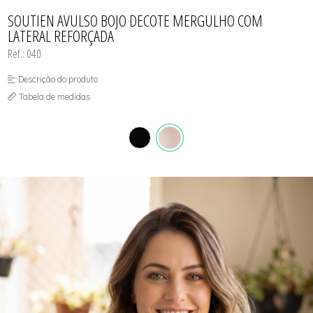
CONJUNTO
TODOS DE CALCINHAS E KITS
TODOS DE PROMOÇÕES
TODOS DE INFANTIL
MATERNIDADE
SOUTIEN AVULSO BOJO DECOTE MERGULHO COM
SEM COSTURA
LATERAL REFORÇADA
TOP
Ref.: 040
Descrição do produto
Tabela de medidas