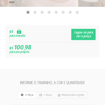
BASE
R$
Logue-se para
para revenda
ver o preço
100,98
R$
para uso próprio
INFORME O TAMANHO, A COR E QUANTIDADE
+1 PEÇA
-1 PEÇA
PREENCHER A QTDE