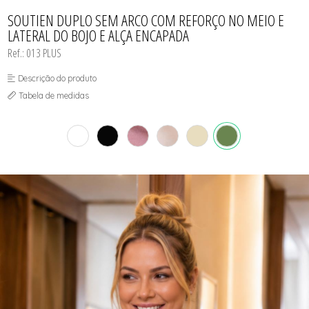
CONJUNTO
TODOS DE CALCINHAS E KITS
TODOS DE PROMOÇÕES
TODOS DE INFANTIL
MATERNIDADE
SOUTIEN DUPLO SEM ARCO COM REFORÇO NO MEIO E
SEM COSTURA
LATERAL DO BOJO E ALÇA ENCAPADA
TOP
Ref.: 013 PLUS
Descrição do produto
Tabela de medidas