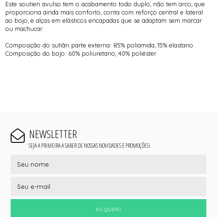
Este soutien avulso tem o acabamento todo duplo, não tem arco, que
proporciona ainda mais conforto, conta com reforço central e lateral
ao bojo, e alças em elásticos encapadas que se adaptam sem marcar
ou machucar.
Composição do sutiãn parte externa: 85% poliamida, 15% elastano.
Composição do bojo: 60% poliuretano, 40% poliéster.
NEWSLETTER
SEJA A PRIMEIRA A SABER DE NOSSAS NOVIDADES E PROMOÇÕES!
EU QUERO