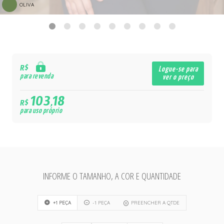
OLIVA
R$
Logue-se para
para revenda
ver o preço
103,18
R$
para uso próprio
INFORME O TAMANHO, A COR E QUANTIDADE
+1 PEÇA
-1 PEÇA
PREENCHER A QTDE