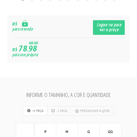
R$
Logue-se para
para revenda
ver o preço
98,90
78,98
R$
para uso próprio
INFORME O TAMANHO, A COR E QUANTIDADE
+1 PEÇA
-1 PEÇA
PREENCHER A QTDE
P
M
G
GG