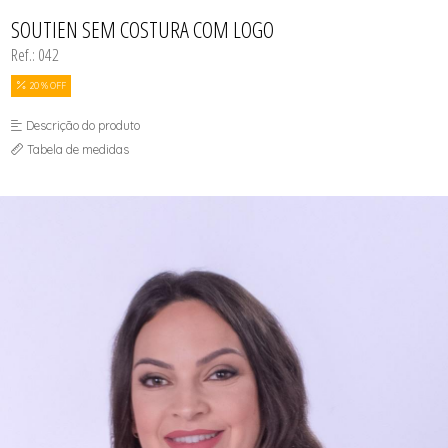
CONJUNTO
TODOS DE CALCINHAS E KITS
TODOS DE PROMOÇÕES
TODOS DE INFANTIL
MATERNIDADE
SOUTIEN SEM COSTURA COM LOGO
SEM COSTURA
Ref.: 042
TOP
20 % OFF
Descrição do produto
Tabela de medidas