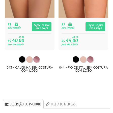
R$
R$
Logue-se para
Logue-se para
para revenda
para revenda
ver o preço
ver o preço
65,90
65,90
40,00
44,00
R$
R$
para uso próprio
para uso próprio
043 - CALCINHA SEM COSTURA
044 - FIO DENTAL SEM COSTURA
COM LOGO
COM LOGO
DESCRIÇÃO DO PRODUTO
TABELA DE MEDIDAS