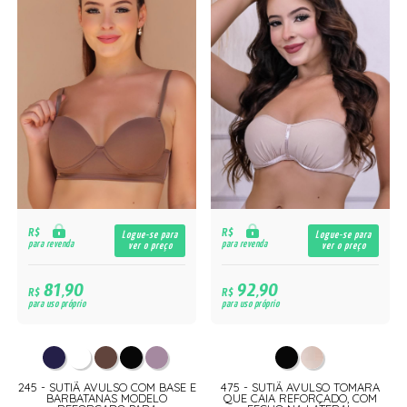
R$
R$
Logue-se para
Logue-se para
para revenda
para revenda
ver o preço
ver o preço
81,90
92,90
R$
R$
para uso próprio
para uso próprio
245 - SUTIÃ AVULSO COM BASE E
475 - SUTIÃ AVULSO TOMARA
BARBATANAS MODELO
QUE CAIA REFORÇADO, COM