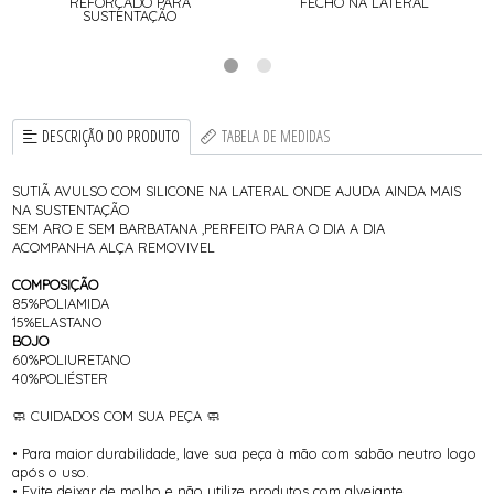
REFORÇADO PARA
FECHO NA LATERAL
SUSTENTAÇÃO
DESCRIÇÃO DO PRODUTO
TABELA DE MEDIDAS
SUTIÃ AVULSO COM SILICONE NA LATERAL ONDE AJUDA AINDA MAIS
NA SUSTENTAÇÃO
SEM ARO E SEM BARBATANA ,PERFEITO PARA O DIA A DIA
ACOMPANHA ALÇA REMOVIVEL
COMPOSIÇÃO
85%POLIAMIDA
15%ELASTANO
BOJO
60%POLIURETANO
40%POLIÉSTER
🧼 CUIDADOS COM SUA PEÇA 🧼
• Para maior durabilidade, lave sua peça à mão com sabão neutro logo
após o uso.
• Evite deixar de molho e não utilize produtos com alvejante.