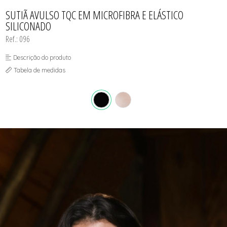
CONJUNTO
TODOS DE CALCINHAS E KITS
TODOS DE PROMOÇÕES
TODOS DE INFANTIL
MATERNIDADE
SUTIÃ AVULSO TQC EM MICROFIBRA E ELÁSTICO
SEM COSTURA
SILICONADO
TOP
Ref.: 096
Descrição do produto
Tabela de medidas