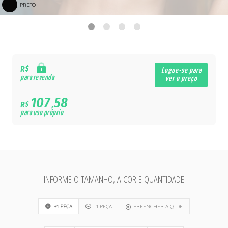
PRETO
R$
Logue-se para
para revenda
ver o preço
107,58
R$
para uso próprio
INFORME O TAMANHO, A COR E QUANTIDADE
+1 PEÇA
-1 PEÇA
PREENCHER A QTDE