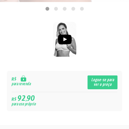
R$
Logue-se para
para revenda
ver o preço
92,90
R$
para uso próprio