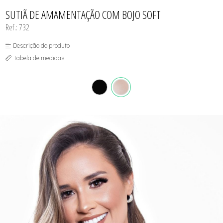
CONJUNTO
TODOS DE CALCINHAS E KITS
TODOS DE PROMOÇÕES
TODOS DE INFANTIL
MATERNIDADE
SUTIÃ DE AMAMENTAÇÃO COM BOJO SOFT
SEM COSTURA
Ref.: 732
TOP
Descrição do produto
Tabela de medidas