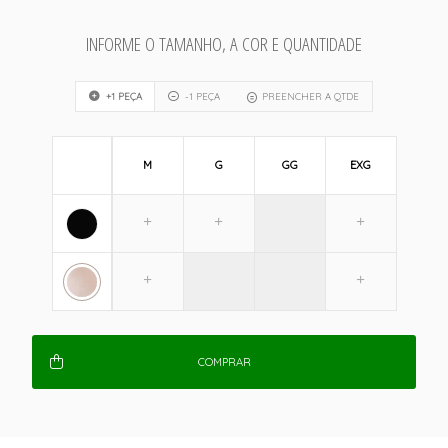
INFORME O TAMANHO, A COR E QUANTIDADE
+1 PEÇA
-1 PEÇA
PREENCHER A QTDE
M
G
GG
EXG
COMPRAR