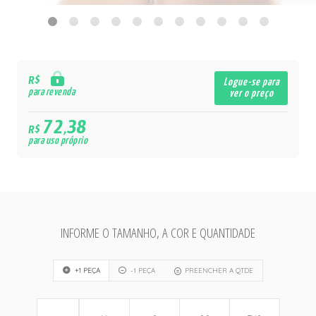
R$
Logue-se para
para revenda
ver o preço
72,38
R$
para uso próprio
INFORME O TAMANHO, A COR E QUANTIDADE
+1 PEÇA
-1 PEÇA
PREENCHER A QTDE