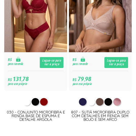
R$
R$
Logue-se para
Logue-se para
para revenda
para revenda
ver o preço
ver o preço
131,78
79,98
R$
R$
para uso próprio
para uso próprio
030 - CONJUNTO MICROFIBRA E
807 - SUTIÃ MICROFIBRA DUPLO
RENDA BASE DE ESPUMA E
COM DETALHES EM RENDA SEM
DETALHE ARGOLA
BOJO E SEM ARCO