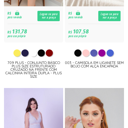
R$
R$
Logue-se para
Logue-se para
para revenda
para revenda
ver o preço
ver o preço
131,78
107,58
R$
R$
para uso próprio
para uso próprio
709 PLUS - CONJUNTO BÁSICO
003 - CAMISOLA EM LIGANETE SEM
PLUS SIZE ESTRUTURADO
BOJO COM ALÇA ENCAPADA
CRUZADO NA FRENTE COM
CALCINHA INTEIRA DUPLA - PLUS
SIZE