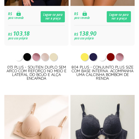
R$
R$
Logue-se para
Logue-se para
para revenda
para revenda
ver o preço
ver o preço
103,18
138,90
R$
R$
para uso próprio
para uso próprio
013 PLUS - SOUTIEN DUPLO SEM
804 PLUS - CONJUNTO PLUS SIZE
ARCO COM REFORÇO NO MEIO E
COM BASE INTERNA. ACOMPANHA
LATERAL DO BOJO E ALÇA
UMA CALCINHA BOMBOM DE
ENCAPADA
RENDA