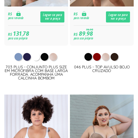
R$
R$
Logue-se para
Logue-se para
para revenda
para revenda
ver o preço
ver o preço
96,90
131,78
89,98
R$
R$
para uso próprio
para uso próprio
703 PLUS - CONJUNTO PLUS SIZE
046 PLUS - TOP AVULSO BOJO
EM MICROFIBRA COM BASE LARGA
CRUZADO
FORRADA. ACOMPANHA UMA
CALCINHA BOMBOM