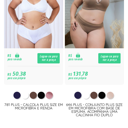
R$
R$
Logue-se para
Logue-se para
para revenda
para revenda
ver o preço
ver o preço
50,38
131,78
R$
R$
para uso próprio
para uso próprio
781 PLUS - CALÇOLA PLUS SIZE EM
646 PLUS - CONJUNTO PLUS SIZE
MICROFIBRA E RENDA
EM MICROFIBRA COM BASE DE
ESPUMA. ACOMPANHA UMA
CALCINHA FIO DUPLO