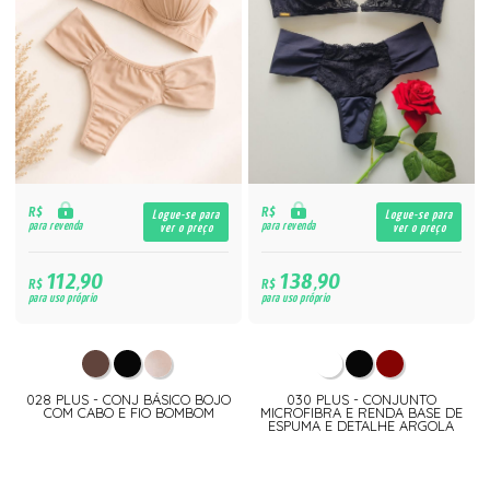
R$
R$
Logue-se para
Logue-se para
para revenda
para revenda
ver o preço
ver o preço
112,90
138,90
R$
R$
para uso próprio
para uso próprio
028 PLUS - CONJ BÁSICO BOJO
030 PLUS - CONJUNTO
COM CABO E FIO BOMBOM
MICROFIBRA E RENDA BASE DE
ESPUMA E DETALHE ARGOLA