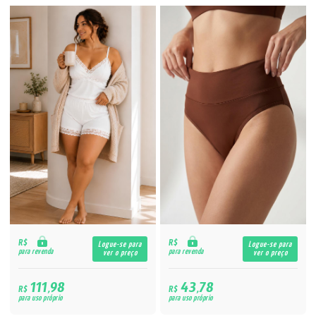
R$
R$
Logue-se para
Logue-se para
para revenda
para revenda
ver o preço
ver o preço
111,98
43,78
R$
R$
para uso próprio
para uso próprio