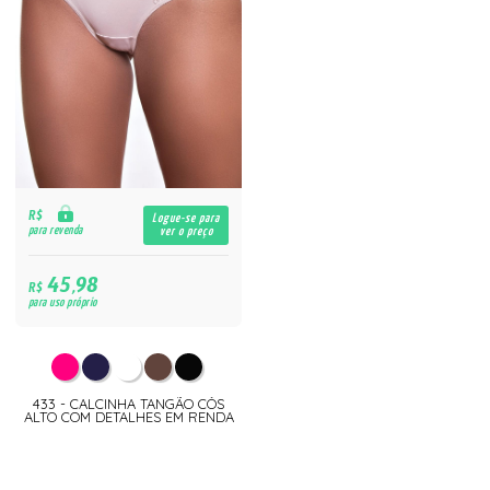
R$
Logue-se para
para revenda
ver o preço
45,98
R$
para uso próprio
433 - CALCINHA TANGÃO CÓS
ALTO COM DETALHES EM RENDA